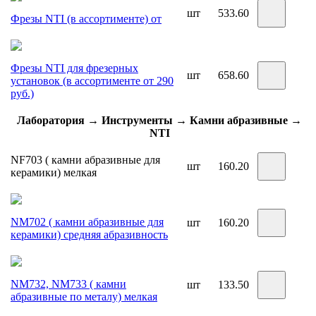
шт
533.60
Фрезы NTI (в ассортименте) от
Фрезы NTI для фрезерных
шт
658.60
установок (в ассортименте от 290
руб.)
Лаборатория → Инструменты → Камни абразивные →
NTI
NF703 ( камни абразивные для
шт
160.20
керамики) мелкая
NM702 ( камни абразивные для
шт
160.20
керамики) средняя абразивность
NM732, NM733 ( камни
шт
133.50
абразивные по металу) мелкая