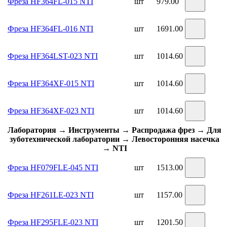
Фреза HF364FL-015 NTI
шт
979.00
Фреза HF364FL-016 NTI
шт
1691.00
Фреза HF364LST-023 NTI
шт
1014.60
Фреза HF364XF-015 NTI
шт
1014.60
Фреза HF364XF-023 NTI
шт
1014.60
Лаборатория → Инструменты → Распродажа фрез → Для
зуботехнической лаборатории → Левосторонняя насечка
→ NTI
Фреза HF079FLE-045 NTI
шт
1513.00
Фреза HF261LE-023 NTI
шт
1157.00
Фреза HF295FLE-023 NTI
шт
1201.50