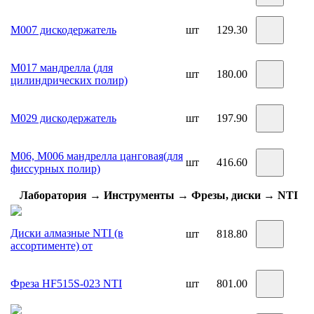
М007 дискодержатель
шт
129.30
М017 мандрелла (для
шт
180.00
цилиндрических полир)
М029 дискодержатель
шт
197.90
М06, М006 мандрелла цанговая(для
шт
416.60
фиссурных полир)
Лаборатория → Инструменты → Фрезы, диски → NTI
Диски алмазные NTI (в
шт
818.80
ассортименте) от
Фреза HF515S-023 NTI
шт
801.00