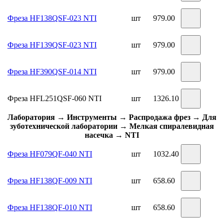
Фреза HF138QSF-023 NTI
шт
979.00
Фреза HF139QSF-023 NTI
шт
979.00
Фреза HF390QSF-014 NTI
шт
979.00
Фреза HFL251QSF-060 NTI
шт
1326.10
Лаборатория → Инструменты → Распродажа фрез → Для
зуботехнической лаборатории → Мелкая спиралевидная
насечка → NTI
Фреза HF079QF-040 NTI
шт
1032.40
Фреза HF138QF-009 NTI
шт
658.60
Фреза HF138QF-010 NTI
шт
658.60