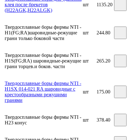
клея после брекетов
шт
1135.20
(H22AGK,H22ALGK)
Твердосплавные боры фирмы NTI -
H1(FG;RA)шаровидные-режущие
шт
244.80
грани только боковой части
Твердосплавные боры фирмы NTI -
H1S(FG;RA) шаровидные-режущие
шт
265.20
грани торцев.и боков. части
Твердосплавные боры фирмы NTI -
H1SX 014-021 RA шаровидные c
шт
175.00
крестообразными режущими
гранями
Твердосплавные боры фирмы NTI -
шт
378.40
H23 конус
Твердосплавные боры фирмы NTI -