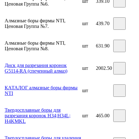
шт
339.10
Ценовая Группа №6.
Алмазные боры фирмы NTI,
шт
439.70
Ценовая Группа №7.
Алмазные боры фирмы NTI,
шт
631.90
Ценовая Группа №8.
Диск для разрезания коронок
шт
2002.50
G5114-RA (спеченный алмаз)
КАТАЛОГ алмазные боры фирмы
шт
NTI
Твердосплавные боры для
разрезания коронок Н34;Н34L;
шт
465.00
H4KMKL
Твердосплавные боры для удаления