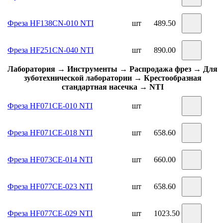
Фреза HF138CN-010 NTI
шт
489.50
Фреза HF251CN-040 NTI
шт
890.00
Лаборатория → Инструменты → Распродажа фрез → Для
зуботехнической лаборатории → Крестообразная
стандартная насечка → NTI
Фреза HF071CE-010 NTI
шт
Фреза HF071CE-018 NTI
шт
658.60
Фреза HF073CE-014 NTI
шт
660.00
Фреза HF077CE-023 NTI
шт
658.60
Фреза HF077CE-029 NTI
шт
1023.50