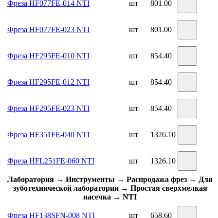
Фреза HF077FE-014 NTI
шт
801.00
Фреза HF077FE-023 NTI
шт
801.00
Фреза HF295FE-010 NTI
шт
854.40
Фреза HF295FE-012 NTI
шт
854.40
Фреза HF295FE-023 NTI
шт
854.40
Фреза HF351FE-040 NTI
шт
1326.10
Фреза HFL251FE-060 NTI
шт
1326.10
Лаборатория → Инструменты → Распродажа фрез → Для
зуботехнической лаборатории → Простая сверхмелкая
насечка → NTI
Фреза HF138SFN-008 NTI
шт
658.60