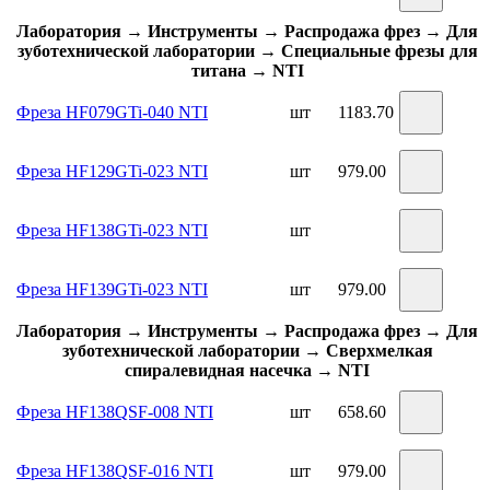
Лаборатория → Инструменты → Распродажа фрез → Для
зуботехнической лаборатории → Специальные фрезы для
титана → NTI
Фреза HF079GTi-040 NTI
шт
1183.70
Фреза HF129GTi-023 NTI
шт
979.00
Фреза HF138GTi-023 NTI
шт
Фреза HF139GTi-023 NTI
шт
979.00
Лаборатория → Инструменты → Распродажа фрез → Для
зуботехнической лаборатории → Сверхмелкая
спиралевидная насечка → NTI
Фреза HF138QSF-008 NTI
шт
658.60
Фреза HF138QSF-016 NTI
шт
979.00