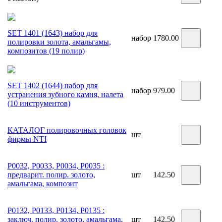
SET 1401 (1643) набор для
набор
1780.00
полировки золота, амальгамы,
композитов (19 полир)
SET 1402 (1644) набор для
набор
979.00
устранения зубного камня, налета
(10 инструментов)
КАТАЛОГ полировочных головок
шт
фирмы NTI
Р0032, Р0033, Р0034, Р0035 :
предварит. полир. золото,
шт
142.50
амальгама, композит
Р0132, Р0133, Р0134, Р0135 :
заключ. полир. золото, амальгама,
шт
142.50