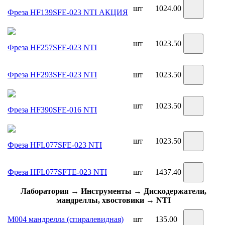
шт
1024.00
Фреза HF139SFE-023 NTI
АКЦИЯ
шт
1023.50
Фреза HF257SFE-023 NTI
Фреза HF293SFE-023 NTI
шт
1023.50
шт
1023.50
Фреза HF390SFE-016 NTI
шт
1023.50
Фреза HFL077SFE-023 NTI
Фреза HFL077SFTE-023 NTI
шт
1437.40
Лаборатория → Инструменты → Дискодержатели,
мандреллы, хвостовики → NTI
М004 мандрелла (спиралевидная)
шт
135.00