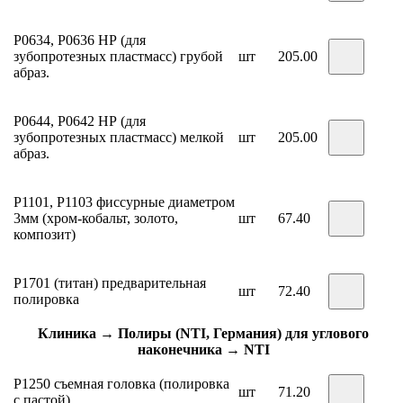
Р0634, Р0636 НР (для
зубопротезных пластмасс) грубой
шт
205.00
абраз.
Р0644, Р0642 НР (для
зубопротезных пластмасс) мелкой
шт
205.00
абраз.
Р1101, Р1103 фиссурные диаметром
3мм (хром-кобальт, золото,
шт
67.40
композит)
Р1701 (титан) предварительная
шт
72.40
полировка
Клиника → Полиры (NTI, Германия) для углового
наконечника → NTI
P1250 съемная головка (полировка
шт
71.20
с пастой)