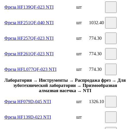
Фреза HF139QF-023 NTI
шт
Фреза HF251QF-040 NTI
шт
1032.40
Фреза HF257QF-023 NTI
шт
774.30
Фреза HF261QF-023 NTI
шт
774.30
Фреза HFL077QF-023 NTI
шт
774.30
Лаборатория → Инструменты → Распродажа фрез → Для
зуботехнической лаборатории → Призмообразная
алмазная насечка → NTI
Фреза HF079D-045 NTI
шт
1326.10
Фреза HF139D-023 NTI
шт