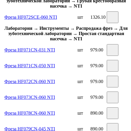
зуботехнической лаборатории → Грубая крестообразная
насечка → NTI
Фреза HF072SCE-060 NTI
шт
1326.10
Лаборатория → Инструменты → Распродажа фрез → Для
зуботехнической лаборатории → Простая стандартная
насечка → NTI
Фреза HF071CN-031 NTI
шт
979.00
Фреза HF071CN-050 NTI
шт
979.00
Фреза HF072CN-060 NTI
шт
979.00
Фреза HF073CN-060 NTI
шт
979.00
Фреза HF078CN-060 NTI
шт
890.00
Фреза HF079CN-045 NTI
шт
890.00