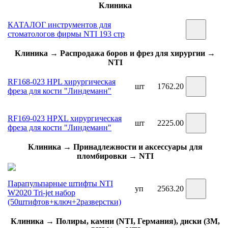
Клиника
КАТАЛОГ инструментов для
стоматологов фирмы NTI 193 стр
Клиника → Распродажа боров и фрез для хирургии →
NTI
RF168-023 HPL хирургическая
шт
1762.20
фреза для кости "Линдеманн"
RF169-023 HPXL хирургическая
шт
2225.00
фреза для кости "Линдеманн"
Клиника → Принадлежности и аксессуары для
пломбировки → NTI
Парапульпарные штифты NTI
уп
2563.20
W2020 Tri-jet набор
(50штифтов+ключ+2разверстки)
Клиника → Полиры, камни (NTI, Германия), диски (3М,