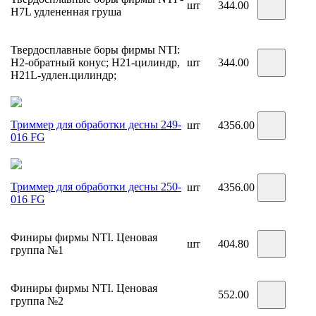
шт
344.00
H7L удлененная груша
Твердосплавные боры фирмы NTI:
H2-обратный конус; H21-цилиндр,
шт
344.00
H21L-удлен.цилиндр;
Триммер для обработки десны 249-
шт
4356.00
016 FG
Триммер для обработки десны 250-
шт
4356.00
016 FG
Финиры фирмы NTI. Ценовая
шт
404.80
группа №1
Финиры фирмы NTI. Ценовая
552.00
группа №2