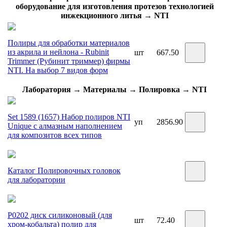
оборудование для изготовления протезов технологией
инжекционного литья → NTI
Полиры для обработки материалов
из акрила и нейлона - Rubinit
шт
667.50
Trimmer (Рубинит триммер) фирмы
NTI. На выбор 7 видов форм
Лаборатория → Материалы → Полировка → NTI
Set 1589 (1657) Набор полиров NTI
уп
2856.90
Unique с алмазным наполнением
для композитов всех типов
Каталог Полировочных головок
для лаборатории
Р0202 диск силиконовый (для
шт
72.40
хром-кобальта) полир для