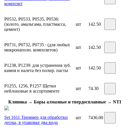
композит
Р0532, Р0533, Р0535, Р0536:
(золото, амальгама, пластмасса,
шт
142.50
цемент)
Р0731, Р0732, Р0735 : (для любых
шт
142.50
микронаполн. композитов)
Р1238, Р1239: для устранения зуб.
шт
142.50
камня и налета без полир. пасты
Р1255, 1256, Р1257 Щетки
шт
74.30
нейлоновые в ассортименте
Клиника → Боры алмазные и твердосплавные → NTI
Set 1611 Триммер для обработки
шт
7436.00
десны, в упаковке два вида