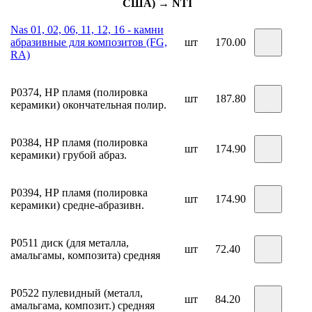
США) → NTI
Nas 01, 02, 06, 11, 12, 16 - камни
абразивные для композитов (FG,
шт
170.00
RA)
Р0374, НР пламя (полировка
шт
187.80
керамики) окончательная полир.
Р0384, НР пламя (полировка
шт
174.90
керамики) грубой абраз.
Р0394, НР пламя (полировка
шт
174.90
керамики) средне-абразивн.
Р0511 диск (для металла,
шт
72.40
амальгамы, композита) средняя
Р0522 пулевидный (металл,
шт
84.20
амальгама, композит.) средняя