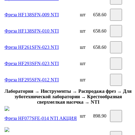
Фреза HF138SFN-009 NTI
шт
658.60
Фреза HF138SFN-010 NTI
шт
658.60
Фреза HF261SFN-023 NTI
шт
658.60
Фреза HF293SFN-023 NTI
шт
Фреза HF295SFN-012 NTI
шт
Лаборатория → Инструменты → Распродажа фрез → Для
зуботехнической лаборатории → Крестообразная
сверхмелкая насечка → NTI
шт
898.90
Фреза HF077SFE-014 NTI
АКЦИЯ