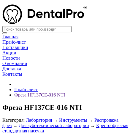
Главная
Прайс-лист
Поставщики
Акции
Новости
О компании
Доставка
Контакты
Прайс-лист
Фреза HF137CE-016 NTI
Фреза HF137CE-016 NTI
Категория:
Лаборатория
→
Инструменты
→
Распродажа
фрез
→
Для зуботехнической лаборатории
→
Крестообразная
стандартная насечка