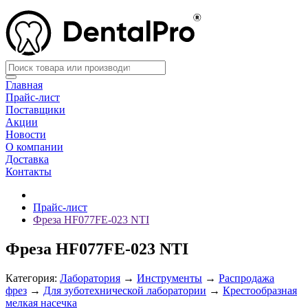
Главная
Прайс-лист
Поставщики
Акции
Новости
О компании
Доставка
Контакты
Прайс-лист
Фреза HF077FE-023 NTI
Фреза HF077FE-023 NTI
Категория:
Лаборатория
→
Инструменты
→
Распродажа
фрез
→
Для зуботехнической лаборатории
→
Крестообразная
мелкая насечка