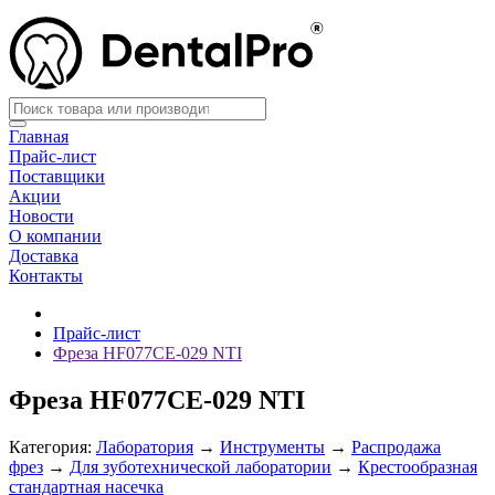
Главная
Прайс-лист
Поставщики
Акции
Новости
О компании
Доставка
Контакты
Прайс-лист
Фреза HF077CE-029 NTI
Фреза HF077CE-029 NTI
Категория:
Лаборатория
→
Инструменты
→
Распродажа
фрез
→
Для зуботехнической лаборатории
→
Крестообразная
стандартная насечка