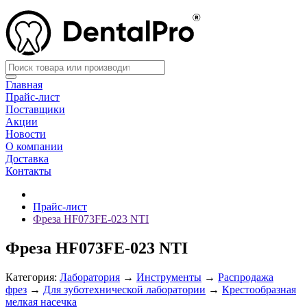
Главная
Прайс-лист
Поставщики
Акции
Новости
О компании
Доставка
Контакты
Прайс-лист
Фреза HF073FE-023 NTI
Фреза HF073FE-023 NTI
Категория:
Лаборатория
→
Инструменты
→
Распродажа
фрез
→
Для зуботехнической лаборатории
→
Крестообразная
мелкая насечка