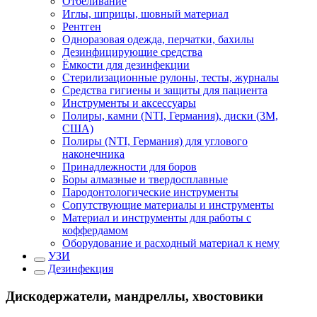
Отбеливание
Иглы, шприцы, шовный материал
Рентген
Одноразовая одежда, перчатки, бахилы
Дезинфицирующие средства
Ёмкости для дезинфекции
Стерилизационные рулоны, тесты, журналы
Средства гигиены и защиты для пациента
Инструменты и аксессуары
Полиры, камни (NTI, Германия), диски (3М,
США)
Полиры (NTI, Германия) для углового
наконечника
Принадлежности для боров
Боры алмазные и твердосплавные
Пародонтологические инструменты
Сопутствующие материалы и инструменты
Материал и инструменты для работы с
коффердамом
Оборудование и расходный материал к нему
УЗИ
Дезинфекция
Дискодержатели, мандреллы, хвостовики