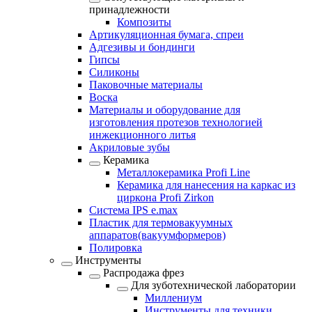
принадлежности
Композиты
Артикуляционная бумага, спреи
Адгезивы и бондинги
Гипсы
Силиконы
Паковочные материалы
Воска
Материалы и оборудование для
изготовления протезов технологией
инжекционного литья
Акриловые зубы
Керамика
Металлокерамика Profi Line
Керамика для нанесения на каркас из
циркона Profi Zirkon
Система IPS e.max
Пластик для термовакуумных
аппаратов(вакуумформеров)
Полировка
Инструменты
Распродажа фрез
Для зуботехнической лаборатории
Миллениум
Инструменты для техники