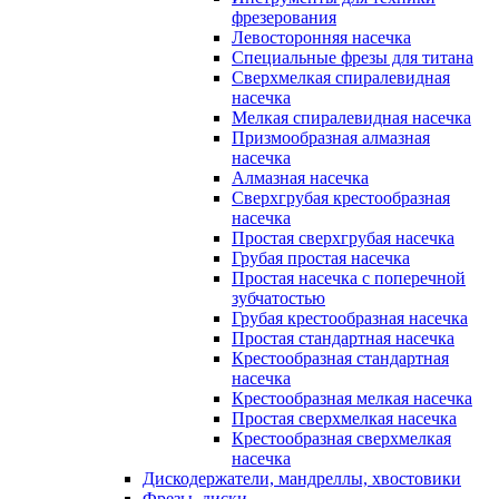
фрезерования
Левосторонняя насечка
Специальные фрезы для титана
Сверхмелкая спиралевидная
насечка
Мелкая спиралевидная насечка
Призмообразная алмазная
насечка
Алмазная насечка
Сверхгрубая крестообразная
насечка
Простая сверхгрубая насечка
Грубая простая насечка
Простая насечка с поперечной
зубчатостью
Грубая крестообразная насечка
Простая стандартная насечка
Крестообразная стандартная
насечка
Крестообразная мелкая насечка
Простая сверхмелкая насечка
Крестообразная сверхмелкая
насечка
Дискодержатели, мандреллы, хвостовики
Фрезы, диски