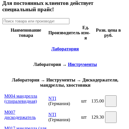
Для постоянных клиентов действует
специальный прайс!
Ед.
Наименование
Розн. цена в
Производитель
изм-
товара
руб.
я
Лаборатория
Лаборатория
→
Инструменты
Лаборатория
→
Инструменты
→
Дискодержатели,
мандреллы, хвостовики
М004 мандрелла
NTI
шт
135.00
(спиралевидная)
(Германия)
М007
NTI
шт
129.30
дискодержатель
(Германия)
М017 мандрелла (для