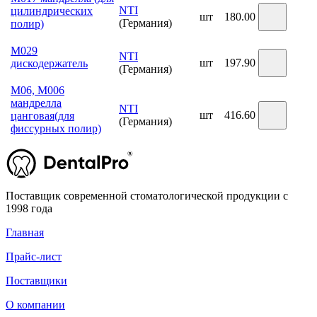
NTI
цилиндрических
шт
180.00
(Германия)
полир)
М029
NTI
шт
197.90
дискодержатель
(Германия)
М06, М006
мандрелла
NTI
шт
416.60
цанговая(для
(Германия)
фиссурных полир)
Поставщик современной стоматологической продукции с
1998 года
Главная
Прайс-лист
Поставщики
О компании