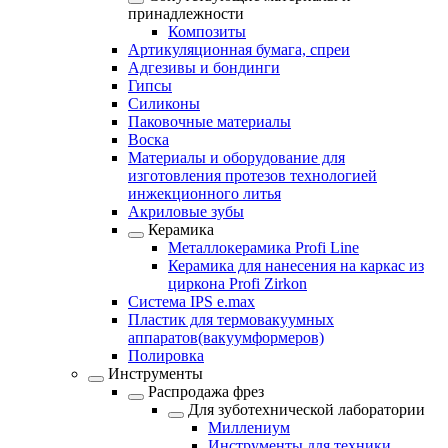
принадлежности
Композиты
Артикуляционная бумага, спреи
Адгезивы и бондинги
Гипсы
Силиконы
Паковочные материалы
Воска
Материалы и оборудование для
изготовления протезов технологией
инжекционного литья
Акриловые зубы
Керамика
Металлокерамика Profi Line
Керамика для нанесения на каркас из
циркона Profi Zirkon
Система IPS e.max
Пластик для термовакуумных
аппаратов(вакуумформеров)
Полировка
Инструменты
Распродажа фрез
Для зуботехнической лаборатории
Миллениум
Инструменты для техники