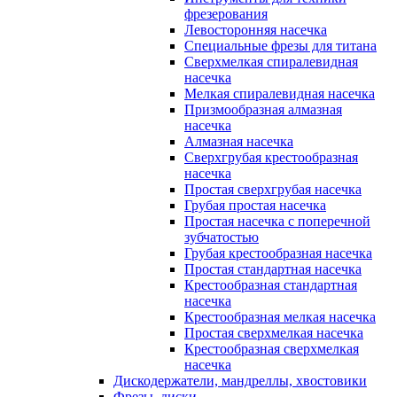
фрезерования
Левосторонняя насечка
Специальные фрезы для титана
Сверхмелкая спиралевидная
насечка
Мелкая спиралевидная насечка
Призмообразная алмазная
насечка
Алмазная насечка
Сверхгрубая крестообразная
насечка
Простая сверхгрубая насечка
Грубая простая насечка
Простая насечка с поперечной
зубчатостью
Грубая крестообразная насечка
Простая стандартная насечка
Крестообразная стандартная
насечка
Крестообразная мелкая насечка
Простая сверхмелкая насечка
Крестообразная сверхмелкая
насечка
Дискодержатели, мандреллы, хвостовики
Фрезы, диски