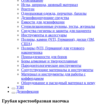
Отбеливание
Иглы, шприцы, шовный материал
Рентген
Одноразовая одежда, перчатки, бахилы
Дезинфицирующие средства
Ёмкости для дезинфекции
Стерилизационные рулоны, тесты, журналы
Средства гигиены и защиты для пациента
Инструменты и аксессуары
Полиры, камни (NTI, Германия), диски (3М,
США)
Полиры (NTI, Германия) для углового
наконечника
Принадлежности для боров
Боры алмазные и твердосплавные
Пародонтологические инструменты
Сопутствующие материалы и инструменты
Материал и инструменты для работы с
коффердамом
Оборудование и расходный материал к нему
УЗИ
Дезинфекция
Грубая крестообразная насечка