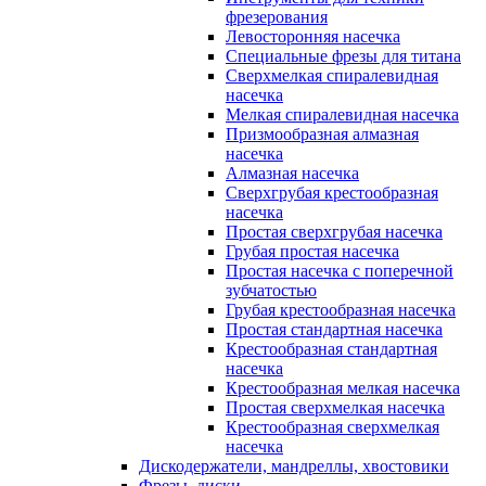
фрезерования
Левосторонняя насечка
Специальные фрезы для титана
Сверхмелкая спиралевидная
насечка
Мелкая спиралевидная насечка
Призмообразная алмазная
насечка
Алмазная насечка
Сверхгрубая крестообразная
насечка
Простая сверхгрубая насечка
Грубая простая насечка
Простая насечка с поперечной
зубчатостью
Грубая крестообразная насечка
Простая стандартная насечка
Крестообразная стандартная
насечка
Крестообразная мелкая насечка
Простая сверхмелкая насечка
Крестообразная сверхмелкая
насечка
Дискодержатели, мандреллы, хвостовики
Фрезы, диски