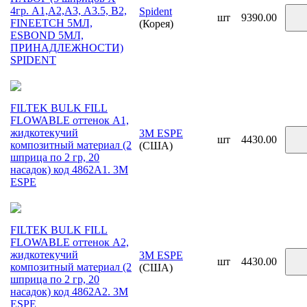
4гр. A1,А2,А3, А3.5, В2,
Spident
шт
9390.00
FINEETCH 5МЛ,
(Корея)
ESBOND 5МЛ,
ПРИНАДЛЕЖНОСТИ)
SPIDENT
FILTEK BULK FILL
FLOWABLE оттенок A1,
жидкотекучий
3M ESPE
шт
4430.00
композитный материал (2
(США)
шприца по 2 гр, 20
насадок) код 4862A1. 3М
ESPE
FILTEK BULK FILL
FLOWABLE оттенок A2,
жидкотекучий
3M ESPE
шт
4430.00
композитный материал (2
(США)
шприца по 2 гр, 20
насадок) код 4862A2. 3М
ESPE