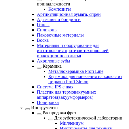
принадлежности
Композиты
Артикуляционная бумага, спреи
Адгезивы и бондинги
Гипсы
Силиконы
Паковочные материалы
Воска
Материалы и оборудование для
изготовления протезов технологией
инжекционного литья
Акриловые зубы
Керамика
Металлокерамика Profi Line
Керамика для нанесения на каркас из
циркона Profi Zirkon
Система IPS e.max
Пластик для термовакуумных
аппаратов(вакуумформеров)
Полировка
Инструменты
Распродажа фрез
Для зуботехнической лаборатории
Миллениум
Инструменты для техники