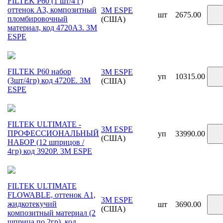
FILTEK P60 (1 шт/4 г)
оттенок А3, композитный
3M ESPE
шт
2675.00
пломбировочный
(США)
материал, код 4720A3. 3М
ESPE
FILTEK P60 набор
3M ESPE
уп
10315.00
(3шт/4гр) код 4720E. 3М
(США)
ESPE
FILTEK ULTIMATE -
3M ESPE
ПРОФЕССИОНАЛЬНЫЙ
уп
33990.00
(США)
НАБОР (12 шприцов /
4гр) код 3920P. 3М ESPE
FILTEK ULTIMATE
FLOWABLE, оттенок A1,
3M ESPE
жидкотекучий
шт
3690.00
(США)
композитный материал (2
шприца по 2гр), код