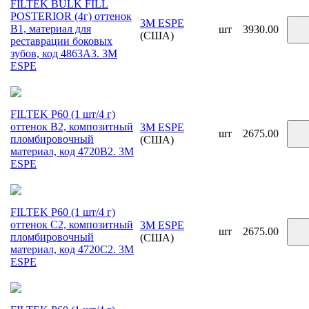
FILTEK BULK FILL
POSTERIOR (4г) оттенок
3M ESPE
B1, материал для
шт
3930.00
(США)
реставрации боковых
зубов, код 4863A3. 3М
ESPE
FILTEK P60 (1 шт/4 г)
оттенок B2, композитный
3M ESPE
шт
2675.00
пломбировочный
(США)
материал, код 4720B2. 3М
ESPE
FILTEK P60 (1 шт/4 г)
оттенок C2, композитный
3M ESPE
шт
2675.00
пломбировочный
(США)
материал, код 4720C2. 3М
ESPE