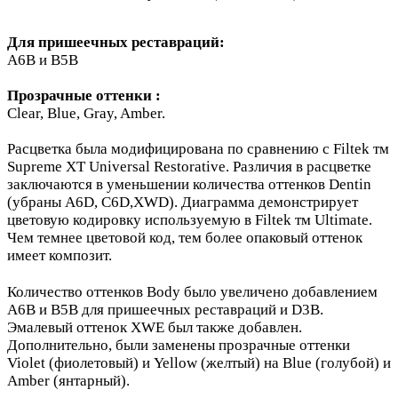
Для пришеечных реставраций:
A6B и В5В
Прозрачные оттенки :
Clear, Blue, Gray, Amber.
Расцветка была модифицирована по сравнению с Filtek тм
Supreme XT Universal Restorative. Различия в расцветке
заключаются в уменьшении количества оттенков Dentin
(убраны A6D, C6D,XWD). Диаграмма демонстрирует
цветовую кодировку используемую в Filtek тм Ultimate.
Чем темнее цветовой код, тем более опаковый оттенок
имеет композит.
Количество оттенков Body было увеличено добавлением
A6B и B5B для пришеечных реставраций и D3B.
Эмалевый оттенок XWE был также добавлен.
Дополнительно, были заменены прозрачные оттенки
Violet (фиолетовый) и Yellow (желтый) на Blue (голубой) и
Amber (янтарный).