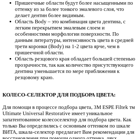
Пришеечные области будут более насыщенными по
оттенку из за более тонкого эмалевого слоя, что
делает дентин более видимым.
Область Body – это комбинация цвета дентина, с
легким перекрытием эмалевым слоем и
особенностями морфологии поверхности. По
данным литературы, интенсивность цвета в средней
трети коронки (Body) на 1-2 цвета ярче, чем в
пришеечной области.
Область резцового края обладает большей степенью
прозрачности, так как количество присутствующего
дентина уменьшается по мере приближения к
резцовому краю.
КОЛЕСО-СЕЛЕКТОР ДЛЯ ПОДБОРА ЦВЕТА:
Для помощи в процессе подбора цвета, 3M ESPE Filtek тм
Ultimate Universal Restorative имеет уникальное
запатентованное колесоселектор для подбора цвета. Как
только Вы определились с основным оттенком по шкале
ВИТА, шкала-селектор предлагает Вам рекомендации для
восстановления при помощи одного оттенка, двух