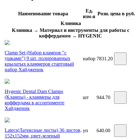
Ед.
Наименование товара
Розн. цена в руб.
изм-я
Клиника
Клиника → Материал и инструменты для работы с
коффердамом → HYGENIC
Clamp Set (Набор клампов "с
ушками") 9 шт. полированных
набор
7831.20
крылатых кламмеров стартовый
набор Хайдженик
Hygenic Dental Dam Clamps
(Клампы) - кламмеры для
шт
944.70
коффердама в ассортименте
Хайдженик
Latecs(Латексные листы) 36 листов,
уп
640.00
152х152мм, цвет-зеленый