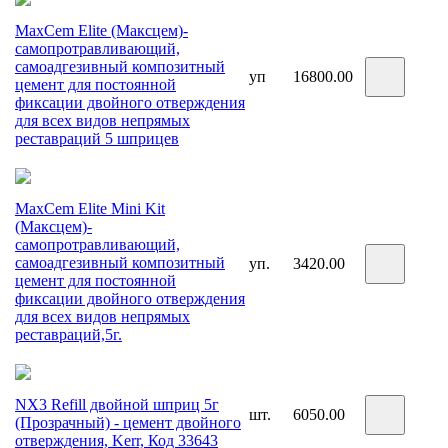
MaxCem Elite (Максцем)-
самопротравливающий,
самоадгезивный композитный
уп
16800.00
цемент для постоянной
фиксации двойного отверждения
для всех видов непрямых
реставраций 5 шприцев
MaxCem Elite Mini Kit
(Максцем)-
самопротравливающий,
самоадгезивный композитный
уп.
3420.00
цемент для постоянной
фиксации двойного отверждения
для всех видов непрямых
реставраций,5г.
NX3 Refill двойной шприц 5г
шт.
6050.00
(Прозрачный) - цемент двойного
отверждения, Kerr, Код 33643