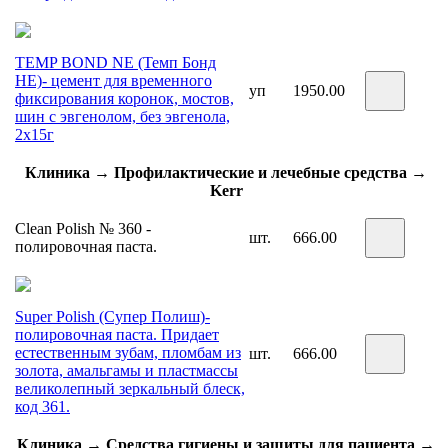
TEMP BOND NE (Темп Бонд
НЕ)- цемент для временного
уп
1950.00
фиксирования коронок, мостов,
шин с эвгенолом, без эвгенола,
2х15г
Клиника → Профилактические и лечебные средства →
Kerr
Clean Polish № 360 -
шт.
666.00
полировочная паста.
Super Polish (Супер Полиш)-
полировочная паста. Придает
естественным зубам, пломбам из
шт.
666.00
золота, амальгамы и пластмассы
великолепный зеркальный блеск,
код 361.
Клиника → Средства гигиены и защиты для пациента →