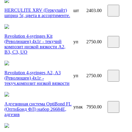
HERCULITE XRV (Геркулайт)
шт
2403.00
шприц 5г, цвета в ассортименте.
Revolution 4-syringes Kit
(Революшен) 4х1г - текучий
уп
2750.00
композит низкой вязкости А2,
В3, C3, UO
Revolution 4-syringes А2, A3
уп
2750.00
(Революшен) 4х1г -
текуч.композит низкой вязкости
Адгезивная система OptiBond FL
упак
7950.00
(ОптиБонд ФЛ) набор 26684Е,
адгезив