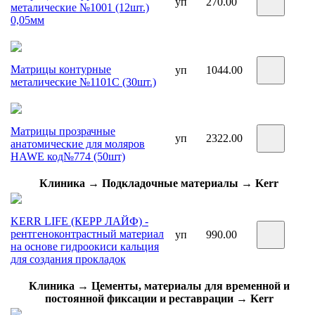
уп
270.00
металические №1001 (12шт.)
0,05мм
Матрицы контурные
уп
1044.00
металические №1101С (30шт.)
Матрицы прозрачные
уп
2322.00
анатомические для моляров
HAWE код№774 (50шт)
Клиника → Подкладочные материалы → Kerr
KERR LIFE (КЕРР ЛАЙФ) -
рентгеноконтрастный материал
уп
990.00
на основе гидроокиси кальция
для создания прокладок
Клиника → Цементы, материалы для временной и
постоянной фиксации и реставрации → Kerr