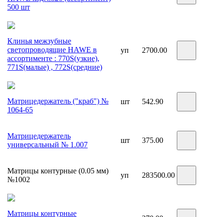
500 шт
Клинья межзубные
светопроводящие HAWE в
уп
2700.00
ассортименте : 770S(узкие),
771S(малые) , 772S(средние)
Матрицедержатель ("краб") №
шт
542.90
1064-65
Матрицедержатель
шт
375.00
универсальный № 1.007
Матрицы контурные (0.05 мм)
уп
283500.00
№1002
Матрицы контурные