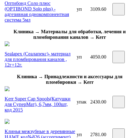
Оптибонд Соло плюс
(OPTIBOND Solo plus) -
уп
3109.60
адгезивная однокомпонентная
система 5мл
Клиника → Материалы для обработки, лечения и
пломбирования каналов → Kerr
Sealapex (Сеалапекс)- материал
уп
4050.00
для пломбирования каналов ,
12г+12г.
Клиника → Принадлежности и аксессуары для
пломбировки → Kerr
Kerr Super Cap Spools(Катушки
упак
2430.00
для СуперМат), 6,7мм, 100шт,
код 2015
Клинья межзубные в деревянные
уп
2781.00
HAWE код№826 (ассортимент)