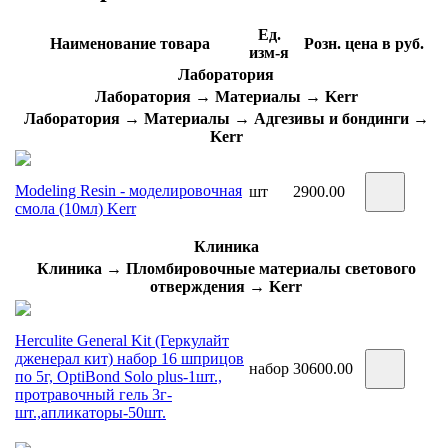
Ед.
Наименование товара
Розн. цена в руб.
изм-я
Лаборатория
Лаборатория → Материалы → Kerr
Лаборатория → Материалы → Адгезивы и бондинги →
Kerr
Modeling Resin - моделировочная
шт
2900.00
смола (10мл) Kerr
Клиника
Клиника → Пломбировочные материалы светового
отверждения → Kerr
Herculite General Kit (Геркулайт
дженерал кит) набор 16 шприцов
набор
30600.00
по 5г, OptiBond Solo plus-1шт.,
протравочный гель 3г-
шт.,апликаторы-50шт.