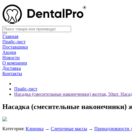
Главная
Прайс-лист
Поставщики
Акции
Новости
О компании
Доставка
Контакты
Прайс-лист
Насадка (смесительные наконечники) желтая, 50шт. Нас
Насадка (смесительные наконечники) 
Категория:
Клиника
→
Слепочные массы
→
Принадлежности д