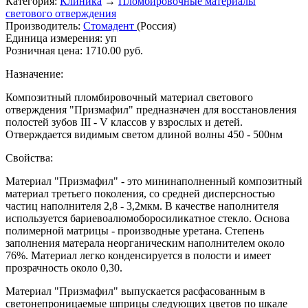
Категория:
Клиника
→
Пломбировочные материалы
светового отверждения
Производитель:
Стомадент
(Россия)
Единица измерения:
уп
Розничная цена:
1710.00 руб.
Назначение:
Композитный пломбировочный материал светового
отверждения "Призмафил" предназначен для восстановления
полостей зубов III - V классов у взрослых и детей.
Отверждается видимым светом длиной волны 450 - 500нм
Свойства:
Материал "Призмафил" - это мининаполненный композитный
материал третьего поколения, со средней дисперсностью
частиц наполнителя 2,8 - 3,2мкм. В качестве наполнителя
используется бариевоалюмоборосиликатное стекло. Основа
полимерной матрицы - производные уретана. Степень
заполнения матерала неорганическим наполнителем около
76%. Материал легко конденсируется в полости и имеет
прозрачность около 0,30.
Материал "Призмафил" выпускается расфасованным в
светонепроницаемые шприцы следующих цветов по шкале