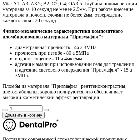
Vita: А1; А3; А3.5; В2; С2; С4; ОА3.5. Глубина полимеризации
материала за 10 секунд не менее 2,5мм. При работе внесение
материала в полость слоями не более 2мм, отверждение
каждого слоя - 20 секунд
Физико-механические характеристики композитного
пломбировочного материала "Призмафил":
диаметральная прочность - 46 a 3МПа
прочность при изгибе - 80 a 5МПа
водопоглощение - 11 a 4мкг/мм
адгезия к эмали при использовании геля для травления
и адгезива светового отверждения "Призмафил" - 15 a
3МПа.
Пломбы из материала "Призмафил" рентгеноконтрастны,
цветостабильны, хорошо полируются, что обеспечивает
высокий косметический эффект реставрации
Добавить в корзину
Поставщик современной стоматологической продукции с