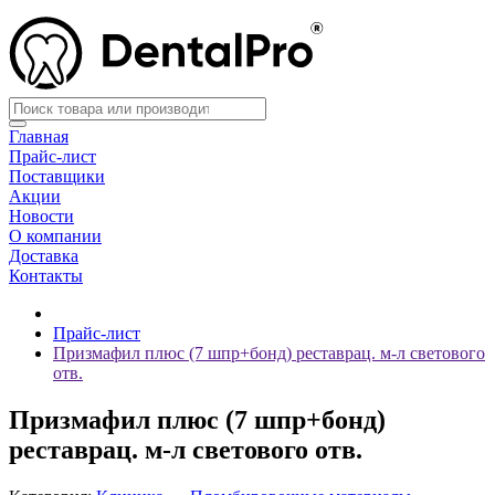
Главная
Прайс-лист
Поставщики
Акции
Новости
О компании
Доставка
Контакты
Прайс-лист
Призмафил плюс (7 шпр+бонд) реставрац. м-л светового
отв.
Призмафил плюс (7 шпр+бонд)
реставрац. м-л светового отв.