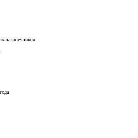
их наконечников
и
года