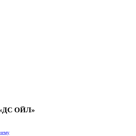
л «ДС ОЙЛ»
 нему