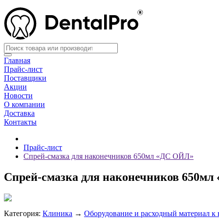
Главная
Прайс-лист
Поставщики
Акции
Новости
О компании
Доставка
Контакты
Прайс-лист
Спрей-смазка для наконечников 650мл «ДС ОЙЛ»
Спрей-смазка для наконечников 650м
Категория:
Клиника
→
Оборудование и расходный материал к