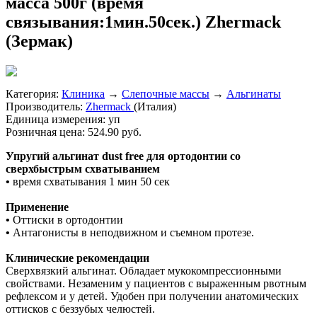
масса 500г (время
связывания:1мин.50сек.) Zhermack
(Зермак)
Категория:
Клиника
→
Слепочные массы
→
Альгинаты
Производитель:
Zhermaсk
(Италия)
Единица измерения:
уп
Розничная цена:
524.90 руб.
Упругий альгинат dust free для ортодонтии со
сверхбыстрым схватыванием
•
время схватывания 1 мин 50 сек
Применение
•
Оттиски в ортодонтии
•
Антагонисты в неподвижном и съемном протезе.
Клинические рекомендации
Сверхвязкий альгинат. Обладает мукокомпрессионными
свойствами. Незаменим у пациентов с выраженным рвотным
рефлексом и у детей. Удобен при получении анатомических
оттисков с беззубых челюстей.