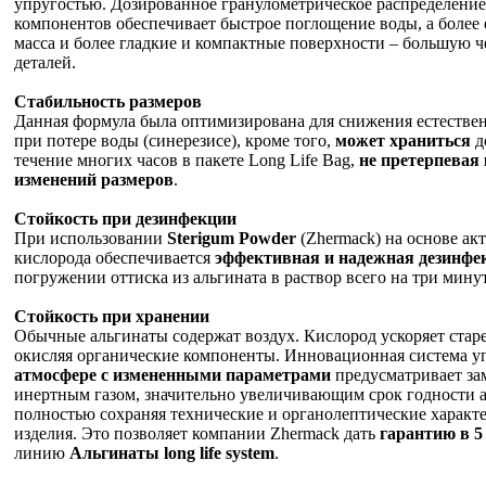
упругостью. Дозированное гранулометрическое распределение
компонентов обеспечивает быстрое поглощение воды, а более
масса и более гладкие и компактные поверхности – большую ч
деталей.
Стабильность размеров
Данная формула была оптимизирована для снижения естестве
при потере воды (синерезисе), кроме того,
может храниться
д
течение многих часов в пакете Long Life Bag,
не претерпевая
изменений размеров
.
Стойкость при дезинфекции
При использовании
Sterigum Powder
(Zhermack) на основе ак
кислорода обеспечивается
эффективная и надежная дезинфе
погружении оттиска из альгината в раствор всего на три мину
Стойкость при хранении
Обычные альгинаты содержат воздух. Кислород ускоряет стар
окисляя органические компоненты. Инновационная система 
атмосфере с измененными параметрами
предусматривает за
инертным газом, значительно увеличивающим срок годности а
полностью сохраняя технические и органолептические характ
изделия. Это позволяет компании Zhermack дать
гарантию в 5
линию
Альгинаты long life system
.