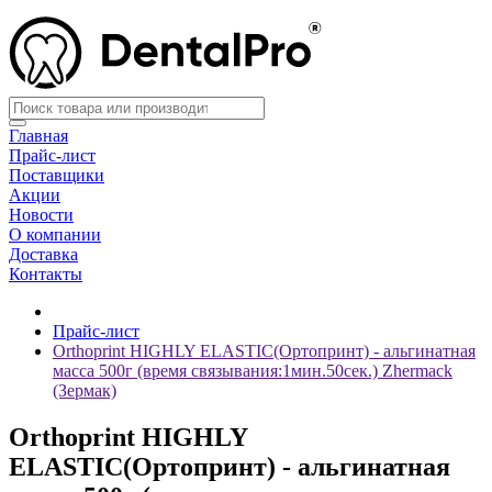
Главная
Прайс-лист
Поставщики
Акции
Новости
О компании
Доставка
Контакты
Прайс-лист
Orthoprint HIGHLY ELASTIC(Ортопринт) - альгинатная
масса 500г (время связывания:1мин.50сек.) Zhermack
(Зермак)
Orthoprint HIGHLY
ELASTIC(Ортопринт) - альгинатная