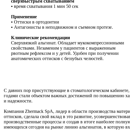
сверхбыстрым схватыванием
•
время схватывания 1 мин 50 сек
Применение
•
Оттиски в ортодонтии
•
Антагонисты в неподвижном и съемном протезе.
Клинические рекомендации
Сверхвязкий альгинат. Обладает мукокомпрессионными
свойствами. Незаменим у пациентов с выраженным
рвотным рефлексом и у детей. Удобен при получении
анатомических оттисков с беззубых челюстей.
С давних пор присутствующие в стоматологическом кабинете,
годами стали объектом важных достижений по повышению ха
и надежности.
Компания Zhermack SpA, лидер в области производства матери
оттисков, сделала свой вклад в это развитие, усовершенствов
производственные процессы и создав в итоге наиболее полну
имеющихся сегодня на рынке линию альгинатов, в которую вх