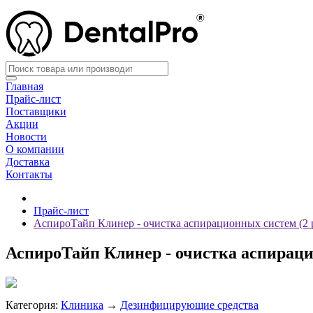
Главная
Прайс-лист
Поставщики
Акции
Новости
О компании
Доставка
Контакты
Прайс-лист
АспироТайп Клинер - очистка аспирационных систем (2 ра
АспироТайп Клинер - очистка аспирацио
Категория:
Клиника
→
Дезинфицирующие средства