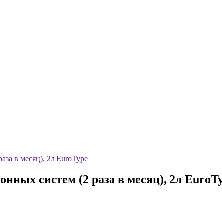
за в месяц), 2л EuroType
нных систем (2 раза в месяц), 2л EuroT