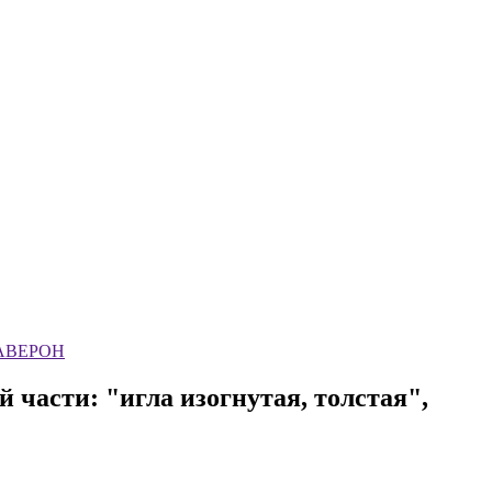
. АВЕРОН
части: "игла изогнутая, толстая",