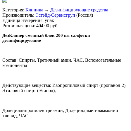
Категория:
Клиника
→
Дезинфицирующие средства
Производитель:
Эстэйд-Сервисгруп
(Россия)
Единица измерения:
упак
Розничная цена:
404.00 руб.
ДезКлинер сменный блок 200 шт салфетки
дезинфицирующие
Состав: Спирты, Третичный амин, ЧАС, Вспомогательные
компоненты
Действующие вещества: Изопропиловый спирт (пропанол-2),
Этиловый спирт (Этанол),
Додецилдипропилен триамин, Дидецилдиметиламмоний
хлорид, ЧАС