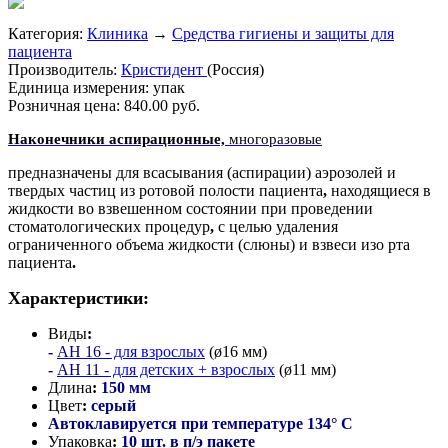
Категория:
Клиника
→
Средства гигиены и защиты для
пациента
Производитель:
Кристидент
(Россия)
Единица измерения:
упак
Розничная цена:
840.00 руб.
Наконечники аспирационные,
многоразовые
предназначены для всасывания (аспирации) аэрозолей и
твердых частиц из ротовой полости пациента
,
находящиеся в
жидкости во взвешенном состоянии при проведении
стоматологических процедур
,
с целью удаления
ограниченного объема жидкости (слюны) и взвеси изо рта
пациента
.
Характеристики:
Виды
:
-
АН 16
- для взрослых
(
ø16 мм
)
-
АН 11
- для детских + взрослых
(
ø11 мм
)
Длина
:
150 мм
Цвет
:
серый
Автоклавируется при температуре
134° С
Упаковка
:
10
шт. в п/э пакете