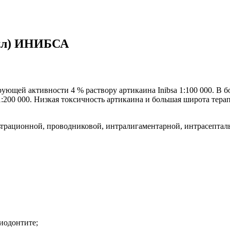
8мл) ИНИБСА
зирующей активности 4 % раствору артикаина Inibsa 1:100 000. В
200 000. Низкая токсичность артикаина и большая широта терап
ьтрационной, проводниковой, интралигаментарной, интрасептал
иодонтите;