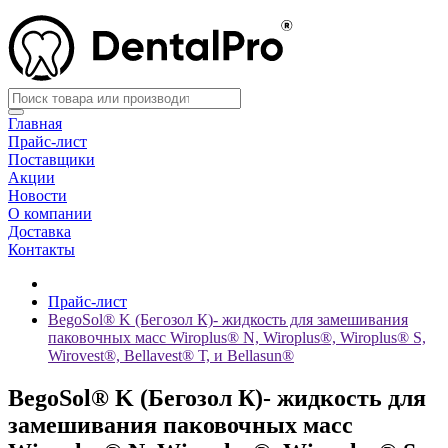
Главная
Прайс-лист
Поставщики
Акции
Новости
О компании
Доставка
Контакты
Прайс-лист
BegoSol® K (Бегозол К)- жидкость для замешивания
паковочных масс Wiroplus® N, Wiroplus®, Wiroplus® S,
Wirovest®, Bellavest® Т, и Bellasun®
BegoSol® K (Бегозол К)- жидкость для
замешивания паковочных масс