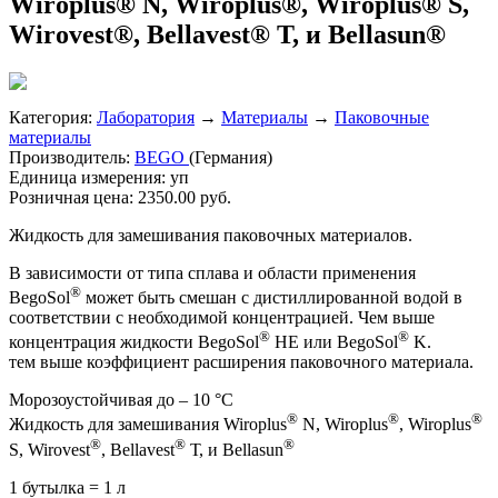
Wiroplus® N, Wiroplus®, Wiroplus® S,
Wirovest®, Bellavest® Т, и Bellasun®
Категория:
Лаборатория
→
Материалы
→
Паковочные
материалы
Производитель:
BEGO
(Германия)
Единица измерения:
уп
Розничная цена:
2350.00 руб.
Жидкость для замешивания паковочных материалов.
В зависимости от типа сплава и области применения
®
BegoSol
может быть cмешан с дистиллированной водой в
cоответствии с необходимой концентрацией. Чем выше
®
®
концентрация жидкости BegoSol
HE или BegoSol
K.
тем выше коэффициент расширения паковочного материала.
Морозоустойчивая до – 10 °С
®
®
®
Жидкость для замешивания Wiroplus
N, Wiroplus
, Wiroplus
®
®
®
S, Wirovest
, Bellavest
Т, и Bellasun
1 бутылка = 1 л